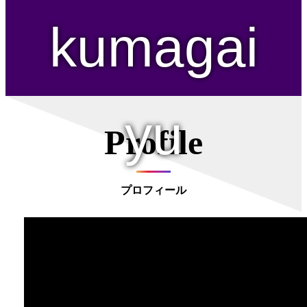
kumagai
yu
Profile
プロフィール
熊谷優
kumagai yu