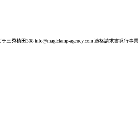
ビラ三秀植田308
info@magiclamp-agency.com
適格請求書発行事業者番