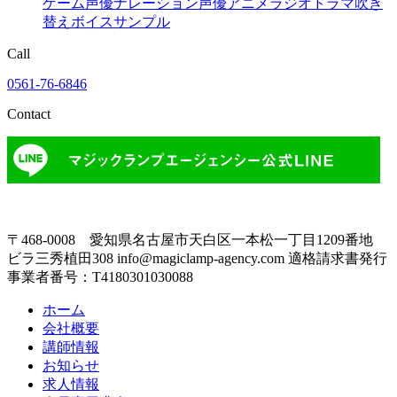
ゲーム声優
ナレーション
声優
アニメ
ラジオドラマ
吹き
替え
ボイスサンプル
Call
0561-76-6846
Contact
〒468-0008 愛知県名古屋市天白区一本松一丁目1209番地
ビラ三秀植田308
info@magiclamp-agency.com
適格請求書発行
事業者番号：T4180301030088
ホーム
会社概要
講師情報
お知らせ
求人情報