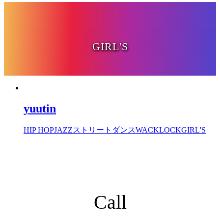
GIRL'S
yuutin
HIP HOP
JAZZ
ストリートダンス
WACK
LOCK
GIRL'S
Call